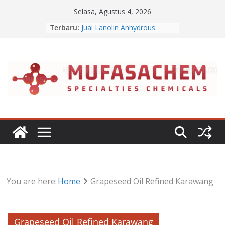
Skip
Selasa, Agustus 4, 2026
to
Terbaru:
Jual Lanolin Anhydrous
content
Jual Sodium Alginate
Jual Benzalkonium Chloride
Apa Itu Disodium Phosphate
Jual Dibasic Ester
You are here:
Home
Grapeseed Oil Refined Karawang
Grapeseed Oil Refined Karawang