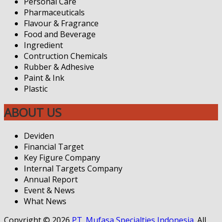
Personal Care
Pharmaceuticals
Flavour & Fragrance
Food and Beverage
Ingredient
Contruction Chemicals
Rubber & Adhesive
Paint & Ink
Plastic
ABOUT US
Deviden
Financial Target
Key Figure Company
Internal Targets Company
Annual Report
Event & News
What News
Copyright © 2026
PT. Mufasa Specialties Indonesia
. All