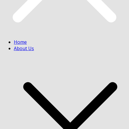
Home
About Us