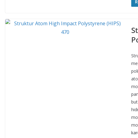
R
S
P
Str
men
pol
ato
mon
pan
but
hid
mol
mon
kar