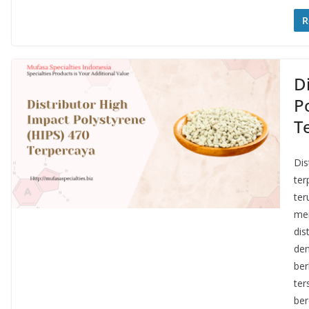
R
D
P
T
Dis
ter
ter
men
dis
den
ber
ter
ber