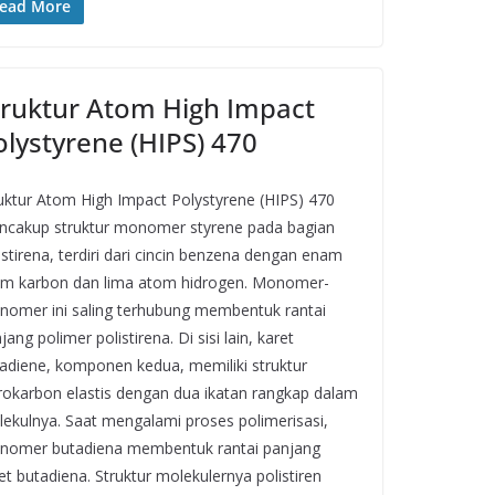
ead More
truktur Atom High Impact
olystyrene (HIPS) 470
uktur Atom High Impact Polystyrene (HIPS) 470
cakup struktur monomer styrene pada bagian
istirena, terdiri dari cincin benzena dengan enam
m karbon dan lima atom hidrogen. Monomer-
omer ini saling terhubung membentuk rantai
jang polimer polistirena. Di sisi lain, karet
adiene, komponen kedua, memiliki struktur
rokarbon elastis dengan dua ikatan rangkap dalam
ekulnya. Saat mengalami proses polimerisasi,
omer butadiena membentuk rantai panjang
et butadiena. Struktur molekulernya polistiren