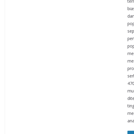
ter
bia
dan
pop
sep
pem
pop
me
me
pro
ser
470
mud
dit
tin
mem
ana