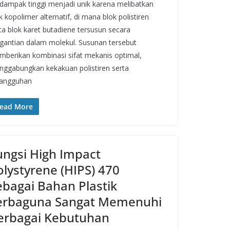
dampak tinggi menjadi unik karena melibatkan
k kopolimer alternatif, di mana blok polistiren
ta blok karet butadiene tersusun secara
gantian dalam molekul. Susunan tersebut
berikan kombinasi sifat mekanis optimal,
ggabungkan kekakuan polistiren serta
tangguhan
ead More
ungsi High Impact
olystyrene (HIPS) 470
ebagai Bahan Plastik
erbaguna Sangat Memenuhi
erbagai Kebutuhan