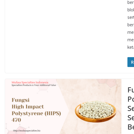
ber
blo
ser
ber
mem
men
ke
R
F
P
S
S
B