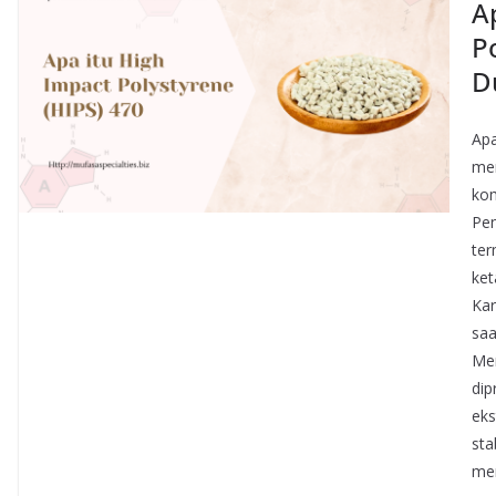
A
P
D
Apa
mer
kom
Pen
ter
ket
Kar
saa
Mem
dip
eks
sta
mem