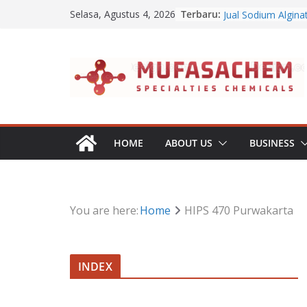
Skip
Terbaru:
Jual Lanolin Anhyd
Selasa, Agustus 4, 2026
to
Jual Sodium Algina
Jual Benzalkonium 
content
Apa Itu Disodium 
Jual Dibasic Ester
HOME
ABOUT US
BUSINESS
You are here:
Home
HIPS 470 Purwakarta
INDEX