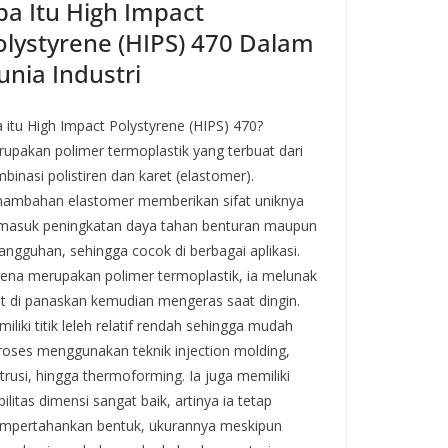
pa Itu High Impact
olystyrene (HIPS) 470 Dalam
unia Industri
 itu High Impact Polystyrene (HIPS) 470?
upakan polimer termoplastik yang terbuat dari
binasi polistiren dan karet (elastomer).
ambahan elastomer memberikan sifat uniknya
masuk peningkatan daya tahan benturan maupun
angguhan, sehingga cocok di berbagai aplikasi.
ena merupakan polimer termoplastik, ia melunak
t di panaskan kemudian mengeras saat dingin.
iliki titik leleh relatif rendah sehingga mudah
roses menggunakan teknik injection molding,
trusi, hingga thermoforming. Ia juga memiliki
bilitas dimensi sangat baik, artinya ia tetap
pertahankan bentuk, ukurannya meskipun