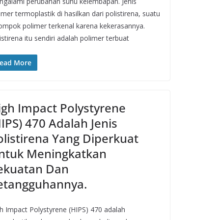
galami perubahan suhu kelembapan. Jenis
imer termoplastik di hasilkan dari polistirena, suatu
ompok polimer terkenal karena kekerasannya.
istirena itu sendiri adalah polimer terbuat
ead More
igh Impact Polystyrene
HIPS) 470 Adalah Jenis
olistirena Yang Diperkuat
ntuk Meningkatkan
ekuatan Dan
etangguhannya.
h Impact Polystyrene (HIPS) 470 adalah