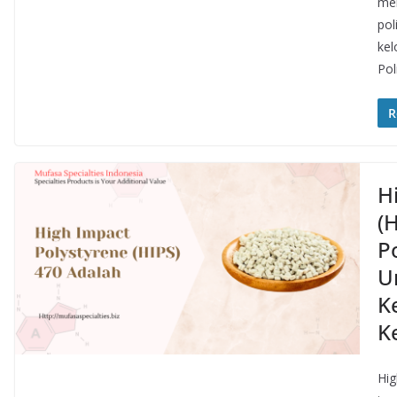
men
pol
kel
Pol
R
H
(
P
U
K
K
Hig