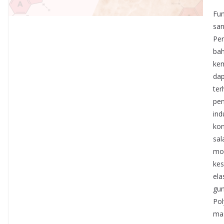
Fun
san
Per
bah
kem
dap
ter
pen
ind
kon
sal
mod
kes
ela
gun
Pol
mas